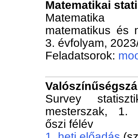
Matematikai stati
Matematika 
matematikus és m
3. évfolyam, 2023/
Feladatsorok:
moo
Valószínűségszá
Survey statiszt
mesterszak, 1. 
őszi félév
1. heti előadás
(sz