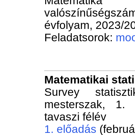
Matemati
valószínűségs
évfolyam, 2023/20
Feladatsorok:
moo
Matematikai stat
Survey statiszt
mesterszak, 1. 
tavaszi félév
1. előadás
(februá