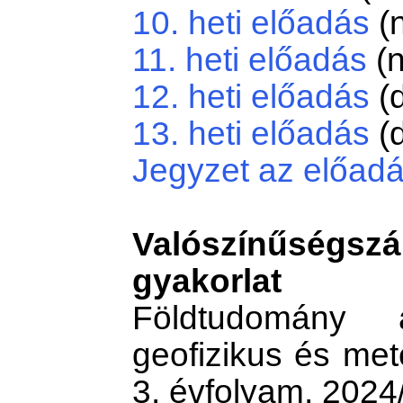
10. heti előadás
(
11. heti előadás
(n
12. heti előadás
(
13. heti előadás
(
Jegyzet az előad
Valószínűségszá
gyakorlat
Földtudomány a
geofizikus és met
3. évfolyam, 2024/