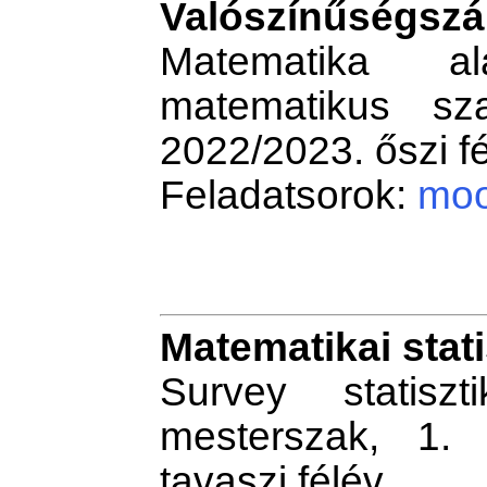
Valószínűségszá
Matematika ala
matematikus sza
2022/2023. őszi f
Feladatsorok:
moo
Matematikai stat
Survey statiszt
mesterszak, 1. 
tavaszi félév