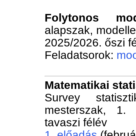
Folytonos mod
alapszak, modelle
2025/2026. őszi f
Feladatsorok:
moo
Matematikai stat
Survey statiszt
mesterszak, 1. 
tavaszi félév
1. előadás
(februá