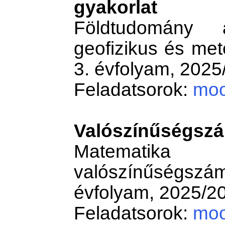
gyakorlat
Földtudomány a
geofizikus és met
3. évfolyam, 2025/
Feladatsorok:
moo
Valószínűségszá
Matemati
valószínűségs
évfolyam, 2025/20
Feladatsorok:
moo