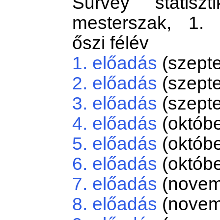
Survey statiszt
mesterszak, 1. 
őszi félév
1. előadás
(szepte
2. előadás
(szepte
3. előadás
(szepte
4. előadás
(októbe
5. előadás
(októbe
6. előadás
(októbe
7. előadás
(novem
8. előadás
(novem