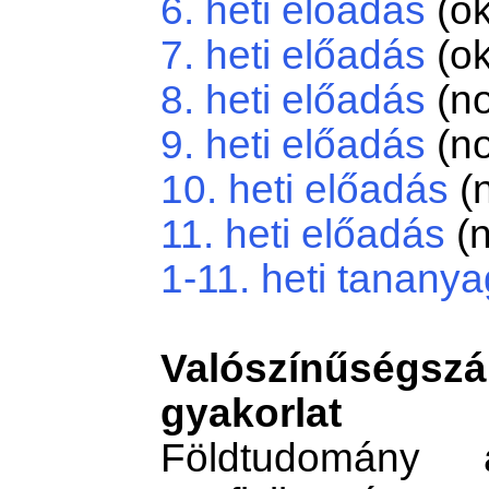
6. heti előadás
(ok
7. heti előadás
(ok
8. heti előadás
(no
9. heti előadás
(no
10. heti előadás
(
11. heti előadás
(n
1-11. heti tanany
Valószínűségszá
gyakorlat
Földtudomány a